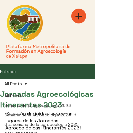
Plataforma Metropolitana de
Formación en Agroecología
de Xalapa
Entrada
All Posts
Jornadas Agroecológicas
All Posts
Itinerantes 2023
Semana de la Agroecología 2023
¡Ya están definidas las fechas y 
Semana de la Agroecología 2024
lugares de las Jornadas 
6ta semana de la agroecología 2025
Agroecológicas Itinerantes 2023!