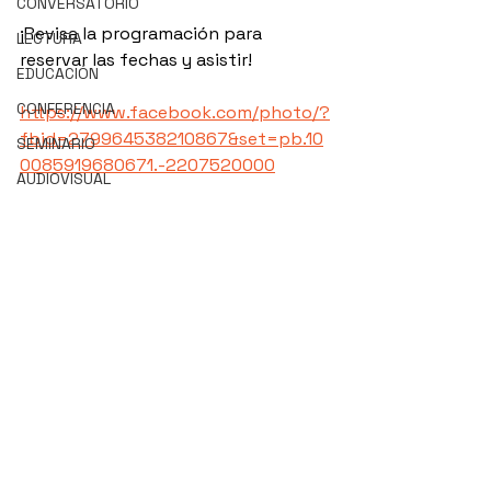
CONVERSATORIO
¡Revisa la programación para 
LECTURA
reservar las fechas y asistir!
EDUCACIÓN
CONFERENCIA
https://www.facebook.com/photo/?
fbid=279964538210867&set=pb.10
SEMINARIO
0085919680671.-2207520000
AUDIOVISUAL