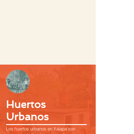
Plataforma Metropolitana de
Formación en Agroecología
de Xalapa
Huertos
Urbanos
Los huertos urbanos en Xalapa son