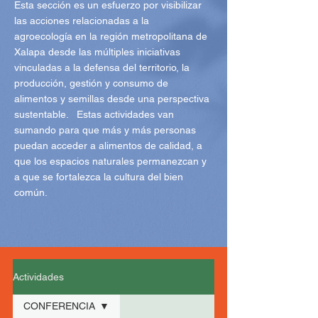
Esta sección es un esfuerzo por visibilizar
las acciones relacionadas a la
agroecología en la región metropolitana de
Xalapa desde las múltiples iniciativas
vinculadas a la defensa del territorio, la
producción, gestión y consumo de
alimentos y semillas desde una perspectiva
sustentable. Estas actividades van
sumando para que más y más personas
puedan acceder a alimentos de calidad, a
que los espacios naturales permanezcan y
a que se fortalezca la cultura del bien
común.
Actividades
CONFERENCIA